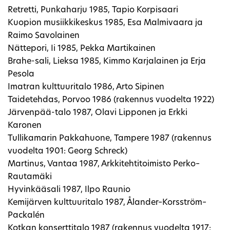
Retretti, Punkaharju 1985, Tapio Korpisaari
Kuopion musiikkikeskus 1985, Esa Malmivaara ja
Raimo Savolainen
Nättepori, Ii 1985, Pekka Martikainen
Brahe-sali, Lieksa 1985, Kimmo Karjalainen ja Erja
Pesola
Imatran kulttuuritalo 1986, Arto Sipinen
Taidetehdas, Porvoo 1986 (rakennus vuodelta 1922)
Järvenpää-talo 1987, Olavi Lipponen ja Erkki
Karonen
Tullikamarin Pakkahuone, Tampere 1987 (rakennus
vuodelta 1901: Georg Schreck)
Martinus, Vantaa 1987, Arkkitehtitoimisto Perko–
Rautamäki
Hyvinkääsali 1987, Ilpo Raunio
Kemijärven kulttuuritalo 1987, Ålander–Korsström–
Packalén
Kotkan konserttitalo 1987 (rakennus vuodelta 1917: