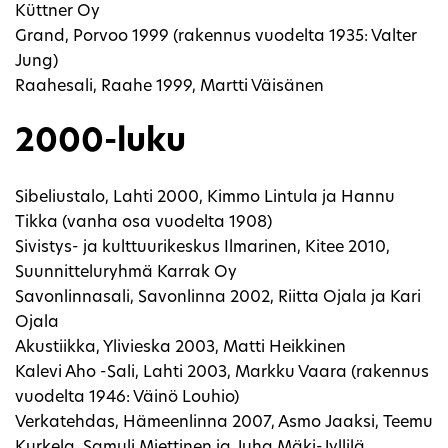
Küttner Oy
Grand, Porvoo 1999 (rakennus vuodelta 1935: Valter
Jung)
Raahesali, Raahe 1999, Martti Väisänen
2000-luku
Sibeliustalo, Lahti 2000, Kimmo Lintula ja Hannu
Tikka (vanha osa vuodelta 1908)
Sivistys- ja kulttuurikeskus Ilmarinen, Kitee 2010,
Suunnitteluryhmä Karrak Oy
Savonlinnasali, Savonlinna 2002, Riitta Ojala ja Kari
Ojala
Akustiikka, Ylivieska 2003, Matti Heikkinen
Kalevi Aho -Sali, Lahti 2003, Markku Vaara (rakennus
vuodelta 1946: Väinö Louhio)
Verkatehdas, Hämeenlinna 2007, Asmo Jaaksi, Teemu
Kurkela, Samuli Miettinen ja Juha Mäki-Jyllilä