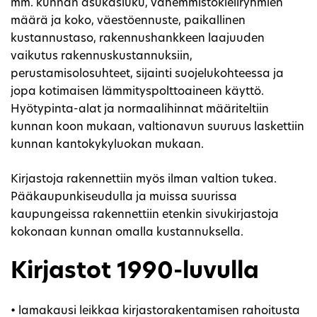
mm. kunnan asukasluku, vähemmistökieliryhmien
määrä ja koko, väestöennuste, paikallinen
kustannustaso, rakennushankkeen laajuuden
vaikutus rakennuskustannuksiin,
perustamisolosuhteet, sijainti suojelukohteessa ja
jopa kotimaisen lämmityspolttoaineen käyttö.
Hyötypinta-alat ja normaalihinnat määriteltiin
kunnan koon mukaan, valtionavun suuruus laskettiin
kunnan kantokykyluokan mukaan.
Kirjastoja rakennettiin myös ilman valtion tukea.
Pääkaupunkiseudulla ja muissa suurissa
kaupungeissa rakennettiin etenkin sivukirjastoja
kokonaan kunnan omalla kustannuksella.
Kirjastot 1990-luvulla
• lamakausi leikkaa kirjastorakentamisen rahoitusta