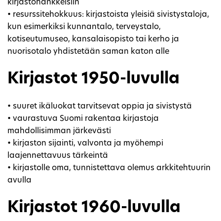
kirjastohankkeisiin
• resurssitehokkuus: kirjastoista yleisiä sivistystaloja,
kun esimerkiksi kunnantalo, terveystalo,
kotiseutumuseo, kansalaisopisto tai kerho ja
nuorisotalo yhdistetään saman katon alle
Kirjastot 1950-luvulla
• suuret ikäluokat tarvitsevat oppia ja sivistystä
• vaurastuva Suomi rakentaa kirjastoja
mahdollisimman järkevästi
• kirjaston sijainti, valvonta ja myöhempi
laajennettavuus tärkeintä
• kirjastolle oma, tunnistettava olemus arkkitehtuurin
avulla
Kirjastot 1960-luvulla