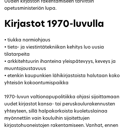
Uuden kirjaston rakentamiseen tarvittiin
opetusministeriön lupa.
Kirjastot 1970-luvulla
• tiukka normiohjaus
• tieto- ja viestintätekniikan kehitys luo uusia
tilatarpeita
• arkkitehtuurin ihanteina yleispätevyys, keveys ja
muuntojoustavuus
• etenkin kaupunkien lähikirjastoista halutaan koko
yhteisön kokoontumispaikka
1970-luvun valtionapupolitiikka ohjasi sijoittamaan
uudet kirjastot kansa- tai peruskoulurakennusten
yhteyteen, sillä halpakorkoista kuoletuslainaa
myönnettiin vain kouluihin sijoitettujen
kirjastohuoneistojen rakentamiseen. Vanhat, ennen