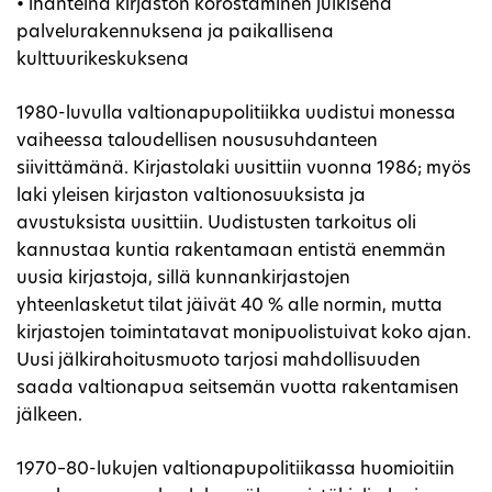
• ihanteina kirjaston korostaminen julkisena
palvelurakennuksena ja paikallisena
kulttuurikeskuksena
1980-luvulla valtionapupolitiikka uudistui monessa
vaiheessa taloudellisen noususuhdanteen
siivittämänä. Kirjastolaki uusittiin vuonna 1986; myös
laki yleisen kirjaston valtionosuuksista ja
avustuksista uusittiin. Uudistusten tarkoitus oli
kannustaa kuntia rakentamaan entistä enemmän
uusia kirjastoja, sillä kunnankirjastojen
yhteenlasketut tilat jäivät 40 % alle normin, mutta
kirjastojen toimintatavat monipuolistuivat koko ajan.
Uusi jälkirahoitusmuoto tarjosi mahdollisuuden
saada valtionapua seitsemän vuotta rakentamisen
jälkeen.
1970–80-lukujen valtionapupolitiikassa huomioitiin