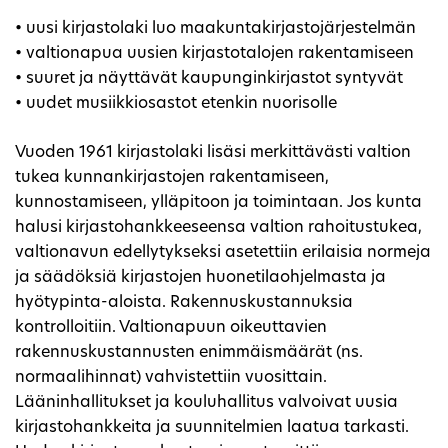
• uusi kirjastolaki luo maakuntakirjastojärjestelmän
• valtionapua uusien kirjastotalojen rakentamiseen
• suuret ja näyttävät kaupunginkirjastot syntyvät
• uudet musiikkiosastot etenkin nuorisolle
Vuoden 1961 kirjastolaki lisäsi merkittävästi valtion
tukea kunnankirjastojen rakentamiseen,
kunnostamiseen, ylläpitoon ja toimintaan. Jos kunta
halusi kirjastohankkeeseensa valtion rahoitustukea,
valtionavun edellytykseksi asetettiin erilaisia normeja
ja säädöksiä kirjastojen huonetilaohjelmasta ja
hyötypinta-aloista. Rakennuskustannuksia
kontrolloitiin. Valtionapuun oikeuttavien
rakennuskustannusten enimmäismäärät (ns.
normaalihinnat) vahvistettiin vuosittain.
Lääninhallitukset ja kouluhallitus valvoivat uusia
kirjastohankkeita ja suunnitelmien laatua tarkasti.