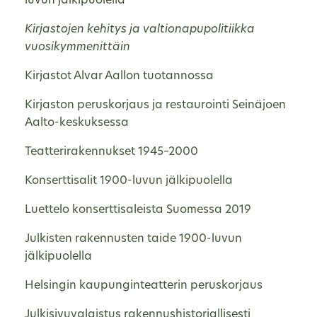
luvun jälkipuolella
Kirjastojen kehitys ja valtionapupolitiikka
vuosikymmenittäin
Kirjastot Alvar Aallon tuotannossa
Kirjaston peruskorjaus ja restaurointi Seinäjoen
Aalto-keskuksessa
Teatterirakennukset 1945–2000
Konserttisalit 1900-luvun jälkipuolella
Luettelo konserttisaleista Suomessa 2019
Julkisten rakennusten taide 1900-luvun
jälkipuolella
Helsingin kaupunginteatterin peruskorjaus
Julkisivuvalaistus rakennushistoriallisesti