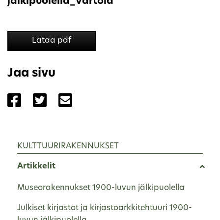
jälkipuolella_Vartola
Lataa pdf
Jaa sivu
Jaa sivu palvelussa Facebook
Jaa sivu palvelussa Twitter
Jaa sivu palvelussa Email
KULTTUURIRAKENNUKSET
Artikkelit
Museorakennukset 1900-luvun jälkipuolella
Julkiset kirjastot ja kirjastoarkkitehtuuri 1900-