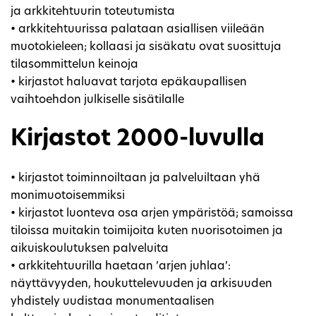
ja arkkitehtuurin toteutumista
• arkkitehtuurissa palataan asiallisen viileään
muotokieleen; kollaasi ja sisäkatu ovat suosittuja
tilasommittelun keinoja
• kirjastot haluavat tarjota epäkaupallisen
vaihtoehdon julkiselle sisätilalle
Kirjastot 2000-luvulla
• kirjastot toiminnoiltaan ja palveluiltaan yhä
monimuotoisemmiksi
• kirjastot luonteva osa arjen ympäristöä; samoissa
tiloissa muitakin toimijoita kuten nuorisotoimen ja
aikuiskoulutuksen palveluita
• arkkitehtuurilla haetaan ’arjen juhlaa’:
näyttävyyden, houkuttelevuuden ja arkisuuden
yhdistely uudistaa monumentaalisen