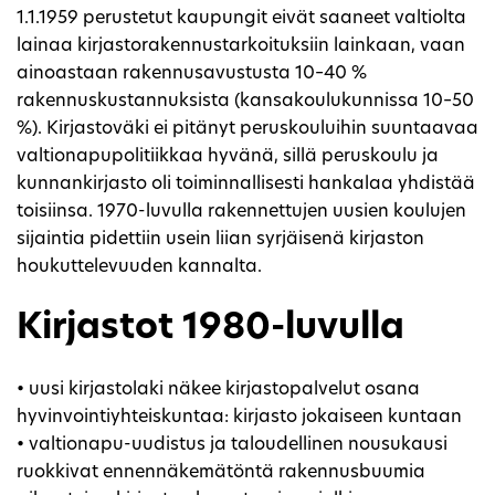
1.1.1959 perustetut kaupungit eivät saaneet valtiolta
lainaa kirjastorakennustarkoituksiin lainkaan, vaan
ainoastaan rakennusavustusta 10–40 %
rakennuskustannuksista (kansakoulukunnissa 10–50
%). Kirjastoväki ei pitänyt peruskouluihin suuntaavaa
valtionapupolitiikkaa hyvänä, sillä peruskoulu ja
kunnankirjasto oli toiminnallisesti hankalaa yhdistää
toisiinsa. 1970-luvulla rakennettujen uusien koulujen
sijaintia pidettiin usein liian syrjäisenä kirjaston
houkuttelevuuden kannalta.
Kirjastot 1980-luvulla
• uusi kirjastolaki näkee kirjastopalvelut osana
hyvinvointiyhteiskuntaa: kirjasto jokaiseen kuntaan
• valtionapu-uudistus ja taloudellinen nousukausi
ruokkivat ennennäkemätöntä rakennusbuumia