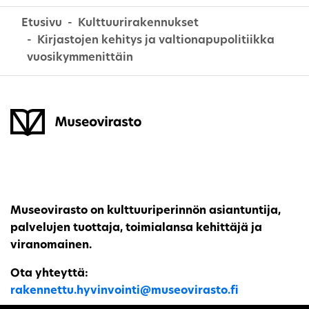
Etusivu
Kulttuurirakennukset
Kirjastojen kehitys ja valtionapupolitiikka
vuosikymmenittäin
Museovirasto on kulttuuriperinnön asiantuntija,
palvelujen tuottaja, toimialansa kehittäjä ja
viranomainen.
Ota yhteyttä:
rakennettu.hyvinvointi@museovirasto.fi