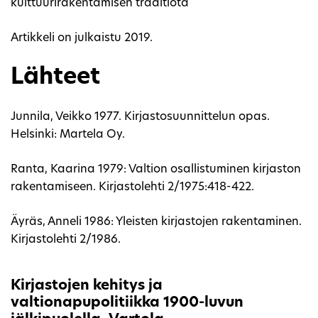
kulttuurirakentamisen traditiota
Artikkeli on julkaistu 2019.
Lähteet
Junnila, Veikko 1977. Kirjastosuunnittelun opas.
Helsinki: Martela Oy.
Ranta, Kaarina 1979: Valtion osallistuminen kirjaston
rakentamiseen. Kirjastolehti 2/1975:418-422.
Äyräs, Anneli 1986: Yleisten kirjastojen rakentaminen.
Kirjastolehti 2/1986.
Kirjastojen kehitys ja
valtionapupolitiikka 1900-luvun