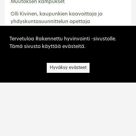
Muutoksen kampukset
Olli Kivinen, kaupunkien kaavoittaja ja
yhdyskuntasuunnittelun opettaja
Sivuston evästeet
Otto-Iivari Meurman – kaavoittaja ja
Tervetuloa Rakennettu hyvinvointi -sivustolle.
asemakaavaopin opettaja
Tämä sivusto käyttää evästeitä.
Suomalaiset linja-autoasemat 1940-luvulta
vuosituhannen vaihteeseen
Hyväksy evästeet
Teatterirakennukset 1945–2000
Etusivu
Kuopio