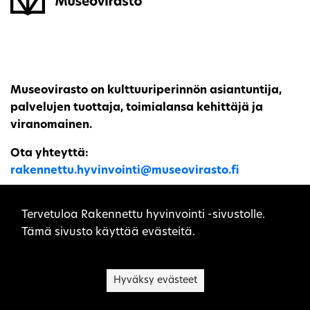
Museovirasto on kulttuuriperinnön asiantuntija,
palvelujen tuottaja, toimialansa kehittäjä ja
viranomainen.
Ota yhteyttä:
rakennettu.hyvinvointi@museovirasto.fi
Sivuston evästeet
Tervetuloa Rakennettu hyvinvointi -sivustolle.
Tämä sivusto käyttää evästeitä.
Sivukartta
Saavutettavuusseloste
Hyväksy evästeet