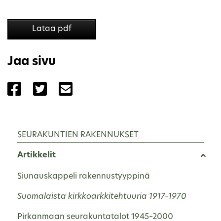
Lataa pdf
Jaa sivu
Jaa sivu palvelussa Facebook
Jaa sivu palvelussa Twitter
Jaa sivu palvelussa Email
SEURAKUNTIEN RAKENNUKSET
Artikkelit
Siunauskappeli rakennustyyppinä
Suomalaista kirkkoarkkitehtuuria 1917–1970
Pirkanmaan seurakuntatalot 1945–2000