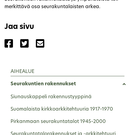
merkittävä osa seurakuntalaisten arkea.
Jaa sivu
Jaa sivu palvelussa Facebook
Jaa sivu palvelussa Twitter
Jaa sivu palvelussa Email
AIHEALUE
Seurakuntien rakennukset
Siunauskappeli rakennustyyppinä
Suomalaista kirkkoarkkitehtuuria 1917–1970
Pirkanmaan seurakuntatalot 1945–2000
Seurakuntatalorakennukset ja -arkkitehtuuri