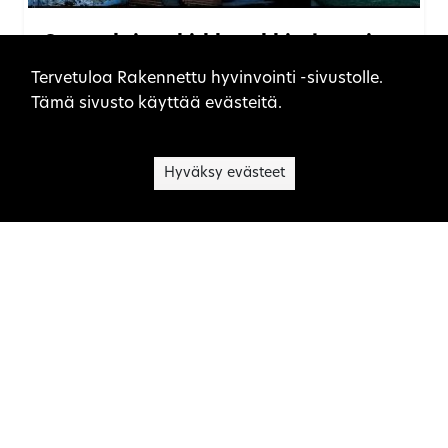
Suomalaista kirkkoarkkitehtuuria
Sivuston evästeet
1917–1970
Tervetuloa Rakennettu hyvinvointi -sivustolle.
Tämä sivusto käyttää evästeitä.
SEURAKUNTIEN RAKENNUKSET
Hyväksy evästeet
Siunauskappeli rakennustyyppinä