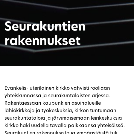
Seurakuntien
rakennukset
Evankelis-luterilainen kirkko vahvisti rooliaan
yhteiskunnassa ja seurakuntalaisten arjessa.
Rakentaessaan kaupunkien asuinalueille
lähiökirkkoja ja työkeskuksia, kirkon tuntumaan
seurakuntataloja ja järvimaisemaan leirikeskuksia
kirkko haki uudella tavalla paikkaansa yhteisöissä.
Seurakuntien rakennuksista ja ympäristöistä tuli