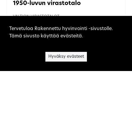
1950-luvun virastotalo
VALTION VIRASTOTALOT
Sivuston evästeet
Tervetuloa Rakennettu hyvinvointi -sivustolle.
Tämä sivusto käyttää evästeitä.
Hyväksy evästeet
1960-luvun virastotalo
VALTION VIRASTOTALOT