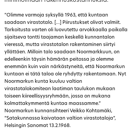
minimoimaan rakennuskustannuksia.
”Olimme varmoja syksyllä 1963, että kuntaan
saadaan virastotalo. […] Piirustukset olivat valmiit.
Tarkoitusta varten oli luovutettu arvokkaalla paikalla
sijaitseva tontti taajaman keskellä kunnantalon
vieressä, mutta virastotalon rakentaminen siirtyi
yllättäen. Milloin talo saadaan Noormarkkuun, on
edelleenkin täysin hämärän peitossa ja olemme
enemmän kuin vain närkästyneitä, että Noormarkun
kuntaan ei tätä taloa ole ryhdytty rakentamaan. Nyt
Noormarkun kunta kuuluu valtion
virastotalokomitean laatiman taulukon mukaan
toiseen kiireellisyysryhmään, jossa on mukana
kolmattakymmentä kuntaa maassamme.”
Noormarkun kunnansihteeri Veikko Kohtamäki,
”Satakunnassa kaivataan valtion virastotaloja”,
Helsingin Sanomat 13.2.1968.