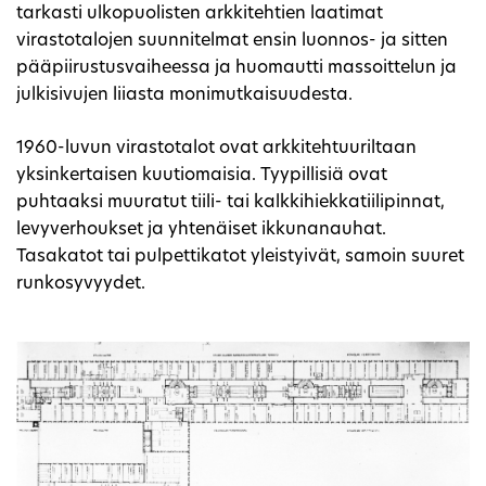
tarkasti ulkopuolisten arkkitehtien laatimat
virastotalojen suunnitelmat ensin luonnos- ja sitten
pääpiirustusvaiheessa ja huomautti massoittelun ja
julkisivujen liiasta monimutkaisuudesta.
1960-luvun virastotalot ovat arkkitehtuuriltaan
yksinkertaisen kuutiomaisia. Tyypillisiä ovat
puhtaaksi muuratut tiili- tai kalkkihiekkatiilipinnat,
levyverhoukset ja yhtenäiset ikkunanauhat.
Tasakatot tai pulpettikatot yleistyivät, samoin suuret
runkosyvyydet.