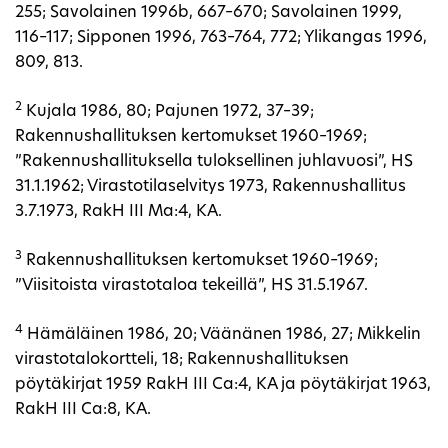
255; Savolainen 1996b, 667–670; Savolainen 1999,
116–117; Sipponen 1996, 763–764, 772; Ylikangas 1996,
809, 813.
2
Kujala 1986, 80; Pajunen 1972, 37–39;
Rakennushallituksen kertomukset 1960–1969;
”Rakennushallituksella tuloksellinen juhlavuosi”, HS
31.1.1962; Virastotilaselvitys 1973, Rakennushallitus
3.7.1973, RakH III Ma:4, KA.
3
Rakennushallituksen kertomukset 1960–1969;
”Viisitoista virastotaloa tekeillä”, HS 31.5.1967.
4
Hämäläinen 1986, 20; Väänänen 1986, 27; Mikkelin
virastotalokortteli, 18; Rakennushallituksen
pöytäkirjat 1959 RakH III Ca:4, KA ja pöytäkirjat 1963,
RakH III Ca:8, KA.