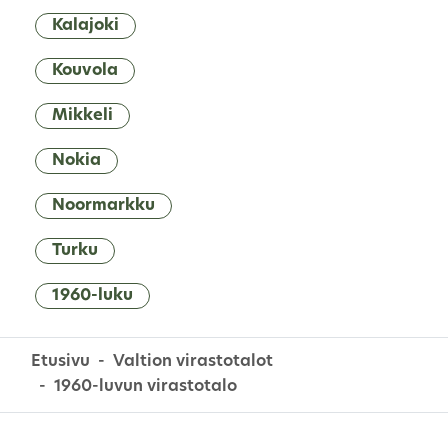
Kalajoki
Kouvola
Mikkeli
Nokia
Noormarkku
Turku
1960-luku
Etusivu
Valtion virastotalot
1960-luvun virastotalo