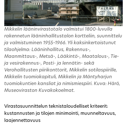
Mikkelin lääninvirastotalo valmistui 1800-luvulla
rakennetun lääninhallitustalon kortteliin, suunnittelu
ja valmistuminen 1955–1966. Yli kaksinkertaistunut
tilaohjelma: Lääninhallitus, Rakennus-,
Maanmittaus-, Metsä-, Lääkintö-, Maatalous-, Tie-
ja vesirakennus-, Posti- ja lennätin- sekä
Verohallitusten piirikonttorit, Mikkelin sotilaspiirille,
Mikkelin tuomiokapituli, Mikkelin ja Mäntyharjun
tuomiokuntien kansliat ja nimismiespiiri. Kuva: Härö,
Museoviraston Kuvakokoelmat.
Virastosuunnittelun teknistaloudelliset kriteerit:
kustannusten ja tilojen minimointi, muunneltavuus,
laajennettavuus