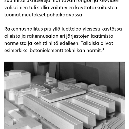
suunnittelukriteerejä. Kantavan rungon ja kevyiden
väliseinien tuli sallia vaihtuvien käyttötarkoitusten
tuomat muutokset pohjakaavassa.
Rakennushallitus piti yllä luetteloa yleisesti käytössä
olleista ja rakennusalan eri järjestöjen laatimista
normeista ja kehitti niitä edelleen. Tällaisia olivat
3
esimerkiksi betonielementtitekniikan normit.