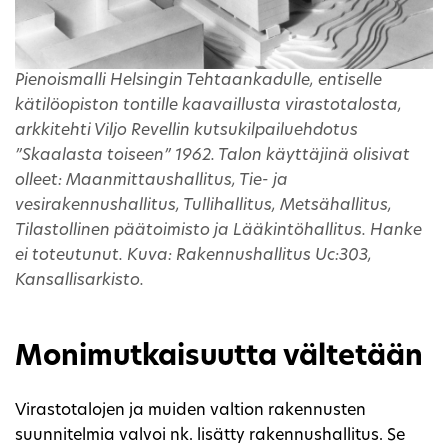
Pienoismalli Helsingin Tehtaankadulle, entiselle
kätilöopiston tontille kaavaillusta virastotalosta,
arkkitehti Viljo Revellin kutsukilpailuehdotus
”Skaalasta toiseen” 1962. Talon käyttäjinä olisivat
olleet: Maanmittaushallitus, Tie- ja
vesirakennushallitus, Tullihallitus, Metsähallitus,
Tilastollinen päätoimisto ja Lääkintöhallitus. Hanke
ei toteutunut. Kuva: Rakennushallitus Uc:303,
Kansallisarkisto.
Monimutkaisuutta vältetään
Virastotalojen ja muiden valtion rakennusten
suunnitelmia valvoi nk. lisätty rakennushallitus. Se