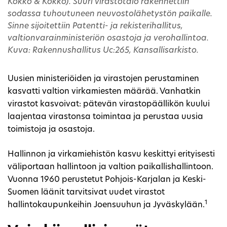
Kokko & Kokko). Suuri virastotalo rakennettiin
sodassa tuhoutuneen neuvostolähetystön paikalle.
Sinne sijoitettiin Patentti- ja rekisterihallitus,
valtionvarainministeriön osastoja ja verohallintoa.
Kuva: Rakennushallitus Uc:265, Kansallisarkisto.
Uusien ministeriöiden ja virastojen perustaminen
kasvatti valtion virkamiesten määrää. Vanhatkin
virastot kasvoivat: pätevän virastopäällikön kuului
laajentaa virastonsa toimintaa ja perustaa uusia
toimistoja ja osastoja.
Hallinnon ja virkamiehistön kasvu keskittyi erityisesti
väliportaan hallintoon ja valtion paikallishallintoon.
Vuonna 1960 perustetut Pohjois-Karjalan ja Keski-
Suomen läänit tarvitsivat uudet virastot
1
hallintokaupunkeihin Joensuuhun ja Jyväskylään.