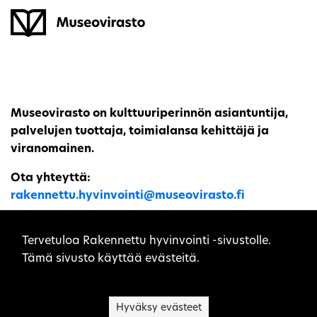
Museovirasto on kulttuuriperinnön asiantuntija,
palvelujen tuottaja, toimialansa kehittäjä ja
viranomainen.
Ota yhteyttä:
rakennettu.hyvinvointi@museovirasto.fi
Sivuston evästeet
Tervetuloa Rakennettu hyvinvointi -sivustolle.
Tämä sivusto käyttää evästeitä.
Sivukartta
Saavutettavuusseloste
Hyväksy evästeet