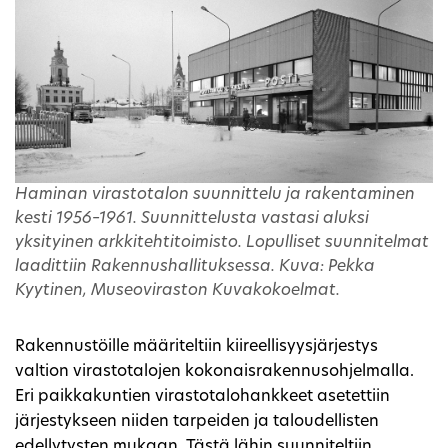
Haminan virastotalon suunnittelu ja rakentaminen
kesti 1956–1961. Suunnittelusta vastasi aluksi
yksityinen arkkitehtitoimisto. Lopulliset suunnitelmat
laadittiin Rakennushallituksessa. Kuva: Pekka
Kyytinen, Museoviraston Kuvakokoelmat.
Rakennustöille määriteltiin kiireellisyysjärjestys
valtion virastotalojen kokonaisrakennusohjelmalla.
Eri paikkakuntien virastotalohankkeet asetettiin
järjestykseen niiden tarpeiden ja taloudellisten
edellytysten mukaan. Tästä lähin suunniteltiin