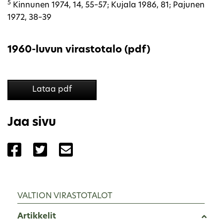
5
Kinnunen 1974, 14, 55–57; Kujala 1986, 81; Pajunen
1972, 38–39
1960-luvun virastotalo (pdf)
Lataa pdf
Jaa sivu
Jaa sivu palvelussa Facebook
Jaa sivu palvelussa Twitter
Jaa sivu palvelussa Email
VALTION VIRASTOTALOT
Artikkelit