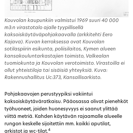
Kouvolan kaupunkiin valmistui 1969 suuri 40 000
m3:n virastotalo ajalle tyypillisellä
kaksoiskäytäväpohjakaavalla (arkkitehti Eero
Kajava). Kuvan kerroksessa ovat Kouvolan
sotilaspiirin esikunta, poliisilaitos, Kymen alueen
kansakouluntarkastajien toimisto, Valkealan
tuomiokunta ja Kouvolan verotoimisto. Virastoilla ei
ollut yhteistiloja tai sisäisiä yhteyksiä. Kuva:
Rakennushallitus Uc:373, Kansallisarkisto.
Pohjakaavojen perustyypiksi vakiintui
kaksoiskäytäväratkaisu. Pääosassa olivat pienehköt
työhuoneet, joiden huonesyvyys ei saanut ylittää
viittä metriä. Kahden käytävän rajaamalle alueelle
rungon keskelle sijoitettiin mm. kaikki aputilat,
4
arkistot ja wc-tilat.