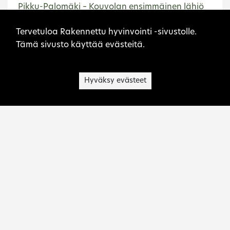
Pikku-Palomäki – Kouvolan ensimmäinen lähiö
Sivuston evästeet
Suomalaiset huoltoasemat toisen
Tervetuloa Rakennettu hyvinvointi -sivustolle.
maailmansodan jälkeen
Tämä sivusto käyttää evästeitä.
Suomalaiset linja-autoasemat 1940-luvulta
vuosituhannen vaihteeseen
Hyväksy evästeet
Etusivu
Kouvola
Museovirasto on kulttuuriperinnön asiantuntija,