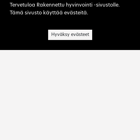
Sivuston evästeet
Tervetuloa Rakennettu hyvinvointi -sivustolle.
Tämä sivusto käyttää evästeitä.
Hyväksy evästeet
Museovirasto on kulttuuriperinnön asiantuntija,
palvelujen tuottaja, toimialansa kehittäjä ja
viranomainen.
Ota yhteyttä:
rakennettu.hyvinvointi@museovirasto.fi
Sivukartta
Saavutettavuusseloste