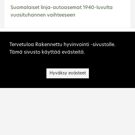
Suomalaiset linja-autoasemat 1940-luvulta
vuosituhannen vaihteeseen
Etusivu
Sodankylä
Sivuston evästeet
Tervetuloa Rakennettu hyvinvointi -sivustolle.
Tämä sivusto käyttää evästeitä.
Hyväksy evästeet
Museovirasto on kulttuuriperinnön asiantuntija,
palvelujen tuottaja, toimialansa kehittäjä ja
viranomainen.
Ota yhteyttä: