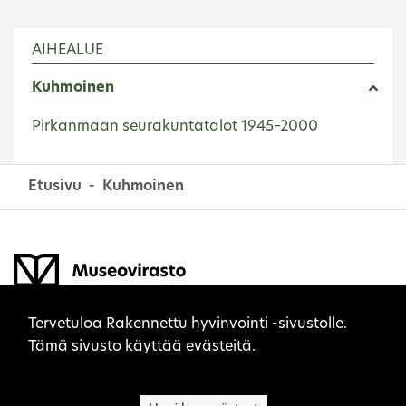
AIHEALUE
Kuhmoinen
Pirkanmaan seurakuntatalot 1945–2000
Etusivu
Kuhmoinen
Sivuston evästeet
Tervetuloa Rakennettu hyvinvointi -sivustolle.
Tämä sivusto käyttää evästeitä.
Museovirasto on kulttuuriperinnön asiantuntija,