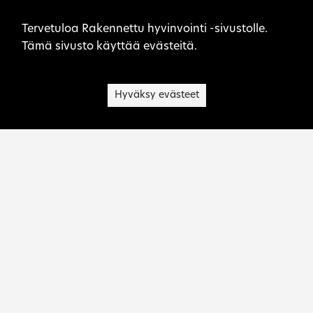
Sivuston evästeet
Tervetuloa Rakennettu hyvinvointi -sivustolle.
Tämä sivusto käyttää evästeitä.
Hyväksy evästeet
Museovirasto on kulttuuriperinnön asiantuntija,
palvelujen tuottaja, toimialansa kehittäjä ja
viranomainen.
Ota yhteyttä:
rakennettu.hyvinvointi@museovirasto.fi
Sivukartta
Saavutettavuusseloste