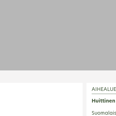
AIHEALU
Huittinen
Suomalais