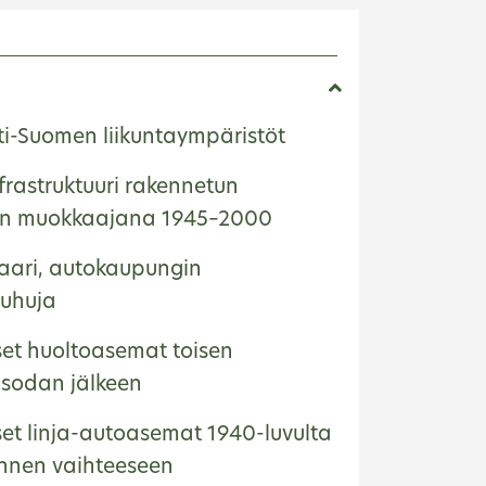
E
ti-Suomen liikuntaympäristöt
frastruktuuri rakennetun
ön muokkaajana 1945–2000
saari, autokaupungin
uhuja
et huoltoasemat toisen
sodan jälkeen
et linja-autoasemat 1940-luvulta
nnen vaihteeseen