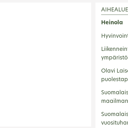
AIHEALU
Heinola
Hyvinvoin
Liikennein
ympärist
Olavi Lai
puolestap
Suomalais
maailman
Suomalais
vuosituha