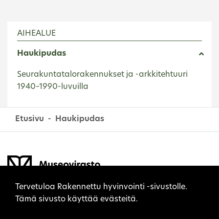
AIHEALUE
Haukipudas
Seurakuntatalorakennukset ja -arkkitehtuuri
1940–1990-luvuilla
Etusivu
Haukipudas
Sivuston evästeet
Tervetuloa Rakennettu hyvinvointi -sivustolle.
Tämä sivusto käyttää evästeitä.