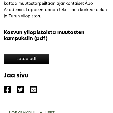
kattaa muutostarpeiltaan ajankohtaiset Åbo
Akademin, Lappeenrannan teknillinen korkeakoulun
ja Turun yliopiston.
Kasvun yliopistoista muutosten
kampuksiin (pdf)
Lataa pdf
Jaa sivu
Jaa sivu palvelussa Facebook
Jaa sivu palvelussa Twitter
Jaa sivu palvelussa Email