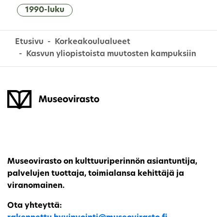
1990-luku
Etusivu
Korkeakoulualueet
Kasvun yliopistoista muutosten kampuksiin
Museovirasto on kulttuuriperinnön asiantuntija,
palvelujen tuottaja, toimialansa kehittäjä ja
viranomainen.
Ota yhteyttä: