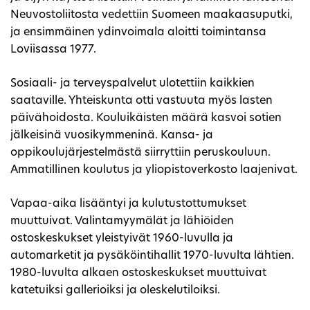
Neuvostoliitosta vedettiin Suomeen maakaasuputki,
ja ensimmäinen ydinvoimala aloitti toimintansa
Loviisassa 1977.
Sosiaali- ja terveyspalvelut ulotettiin kaikkien
saataville. Yhteiskunta otti vastuuta myös lasten
päivähoidosta. Kouluikäisten määrä kasvoi sotien
jälkeisinä vuosikymmeninä. Kansa- ja
oppikoulujärjestelmästä siirryttiin peruskouluun.
Ammatillinen koulutus ja yliopistoverkosto laajenivat.
Vapaa-aika lisääntyi ja kulutustottumukset
muuttuivat. Valintamyymälät ja lähiöiden
ostoskeskukset yleistyivät 1960-luvulla ja
automarketit ja pysäköintihallit 1970-luvulta lähtien.
1980-luvulta alkaen ostoskeskukset muuttuivat
katetuiksi gallerioiksi ja oleskelutiloiksi.