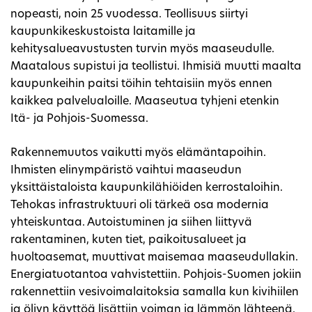
nopeasti, noin 25 vuodessa. Teollisuus siirtyi
kaupunkikeskustoista laitamille ja
kehitysalueavustusten turvin myös maaseudulle.
Maatalous supistui ja teollistui. Ihmisiä muutti maalta
kaupunkeihin paitsi töihin tehtaisiin myös ennen
kaikkea palvelualoille. Maaseutua tyhjeni etenkin
Itä- ja Pohjois-Suomessa.
Rakennemuutos vaikutti myös elämäntapoihin.
Ihmisten elinympäristö vaihtui maaseudun
yksittäistaloista kaupunkilähiöiden kerrostaloihin.
Tehokas infrastruktuuri oli tärkeä osa modernia
yhteiskuntaa. Autoistuminen ja siihen liittyvä
rakentaminen, kuten tiet, paikoitusalueet ja
huoltoasemat, muuttivat maisemaa maaseudullakin.
Energiatuotantoa vahvistettiin. Pohjois-Suomen jokiin
rakennettiin vesivoimalaitoksia samalla kun kivihiilen
ja öljyn käyttöä lisättiin voiman ja lämmön lähteenä.