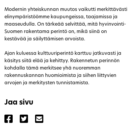
Modernin yhteiskunnan muutos vaikutti merkittävästi
elinympäristöömme kaupungeissa, taajamissa ja
maaseudulla. On tärkeää selvittää, mitä hyvinvointi-
Suomen rakentama perintö on, mikä siinä on
kestävää ja säilyttämisen arvoista.
Ajan kuluessa kulttuuriperintö karttuu jatkuvasti ja
käsitys siitä elää ja kehittyy. Rakennetun perinnön
kohdalla tämä merkitsee yhä nuoremman
rakennuskannan huomioimista ja siihen liittyvien
arvojen ja merkitysten tunnistamista.
Jaa sivu
Jaa sivu palvelussa Facebook
Jaa sivu palvelussa Twitter
Jaa sivu palvelussa Email