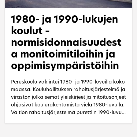
tarkastellaan etenkin niitä koskevien
suunnitteluohjeiden ja suositusten valossa.
1980- ja 1990-lukujen
koulut –
normisidonnaisuudest
a monitoimitiloihin ja
oppimisympäristöihin
Peruskoulu vakiintui 1980- ja 1990-luvuilla koko
maassa. Kouluhallituksen rahoitusjärjestelmä ja
viraston julkaisemat yleiskirjeet ja mitoitusohjeet
ohjasivat koulurakentamista vielä 1980-luvulla.
Valtion rahoitusjärjestelmä purettiin 1990-luvun
alkupuolella, jolloin koulurakentamisen rahoitus
siirtyi vähitellen kokonaan opetuksen
järjestäjien, kuntien vastuulle. Koulujen